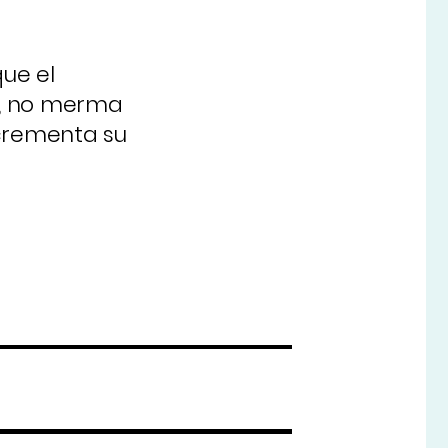
que el
11, no merma
ncrementa su