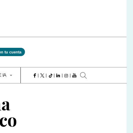
en tu cuenta
E IA
ha
sco