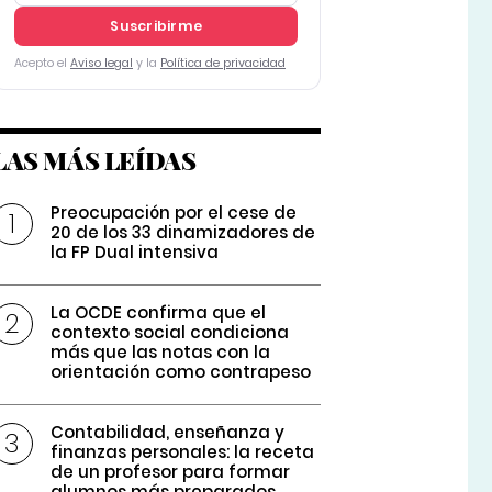
Suscribirme
Acepto el
Aviso legal
y la
Política de privacidad
LAS MÁS LEÍDAS
Preocupación por el cese de
20 de los 33 dinamizadores de
la FP Dual intensiva
La OCDE confirma que el
contexto social condiciona
más que las notas con la
orientación como contrapeso
Contabilidad, enseñanza y
finanzas personales: la receta
de un profesor para formar
alumnos más preparados