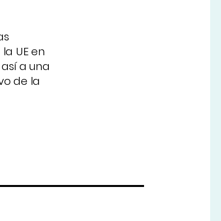
as
 la UE en
así a una
vo de la