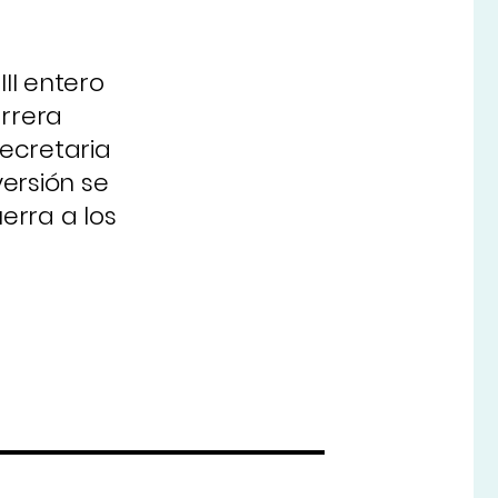
II entero
arrera
secretaria
ersión se
erra a los