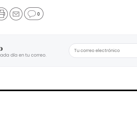
0
o
cada día en tu correo.