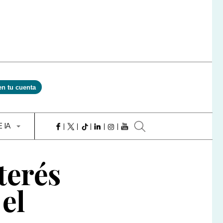
en tu cuenta
E IA
terés
el