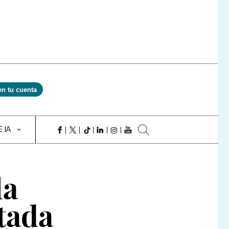
en tu cuenta
E IA
la
tada