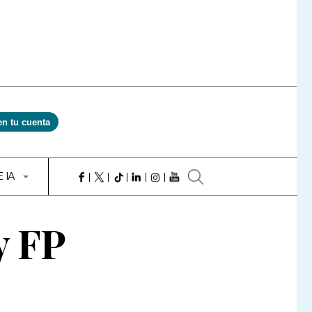
en tu cuenta
E IA
y FP