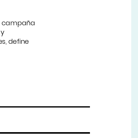
la campaña
 y
s, define