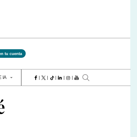
en tu cuenta
E IA
é