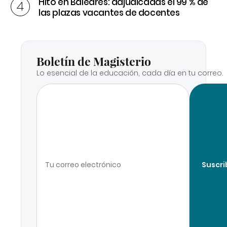
Hito en Baleares: adjudicadas el 99 % de
las plazas vacantes de docentes
Boletín de Magisterio
Lo esencial de la educación, cada día en tu correo.
Suscri