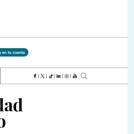
a en tu cuenta
dad
o