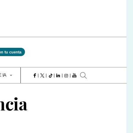
en tu cuenta
E IA
ncia