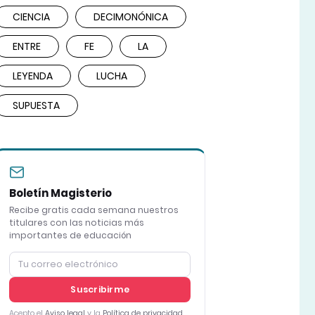
CIENCIA
DECIMONÓNICA
ENTRE
FE
LA
LEYENDA
LUCHA
SUPUESTA
Boletín Magisterio
Recibe gratis cada semana nuestros
titulares con las noticias más
importantes de educación
Suscribirme
Acepto el
Aviso legal
y la
Política de privacidad