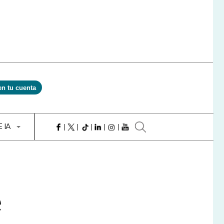
en tu cuenta
E IA
e