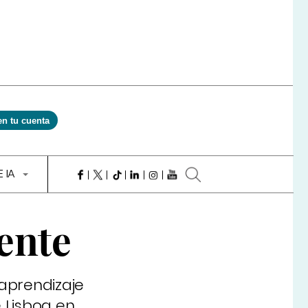
en tu cuenta
E IA
ente
 aprendizaje
 Lisboa en