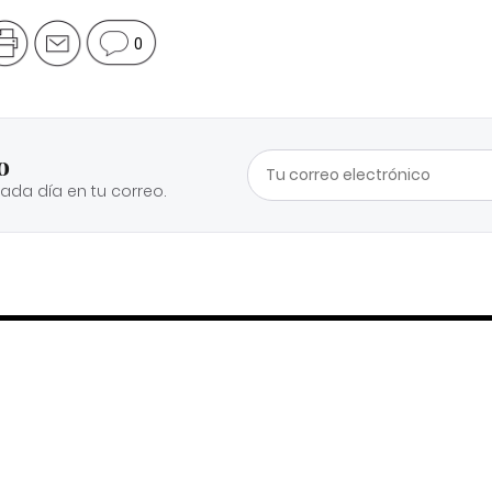
0
o
cada día en tu correo.