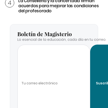
La Conselleria y la concertada firman
acuerdos para mejorar las condiciones
del profesorado
Boletín de Magisterio
Lo esencial de la educación, cada día en tu correo.
Suscri