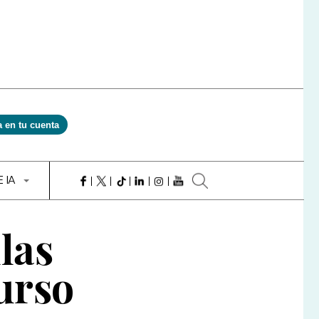
a en tu cuenta
E IA
las
curso