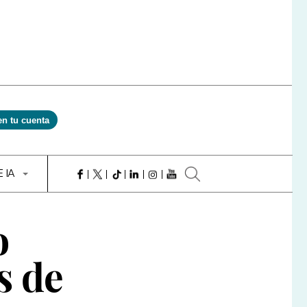
en tu cuenta
E IA
o
s de