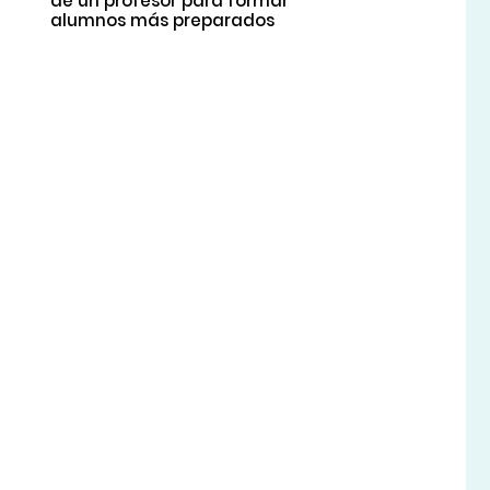
de un profesor para formar
alumnos más preparados