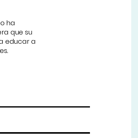
mo ha
era que su
 a educar a
es.