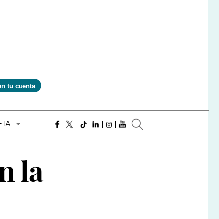
en tu cuenta
E IA
n la