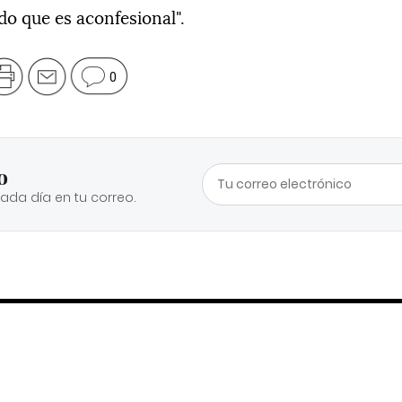
ado que es aconfesional".
0
o
cada día en tu correo.