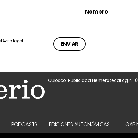
Nombre
el
Aviso Legal
Quiosco
Publicidad
Hemeroteca
Login
Ú
A
PODCASTS
EDICIONES AUTONÓMICAS
GABIN