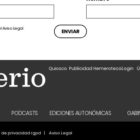
el
Aviso Legal
Quiosco
Publicidad
Hemeroteca
Login
Ú
A
PODCASTS
EDICIONES AUTONÓMICAS
GABIN
a de privacidad rgpd
Aviso Legal