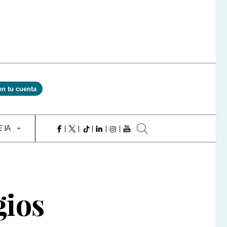
en tu cuenta
E IA
gios