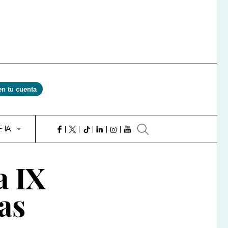
en tu cuenta
E IA
a IX
as