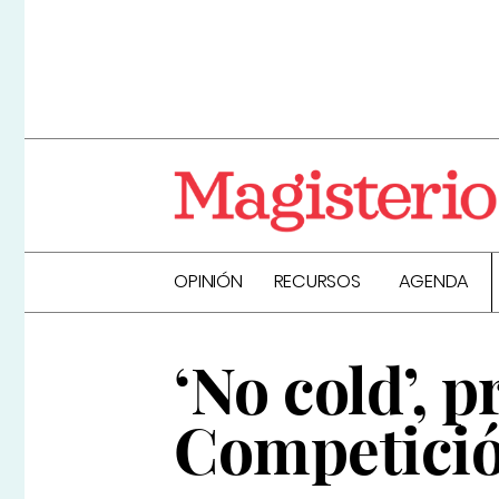
OPINIÓN
RECURSOS
AGENDA
‘No cold’, 
Competici