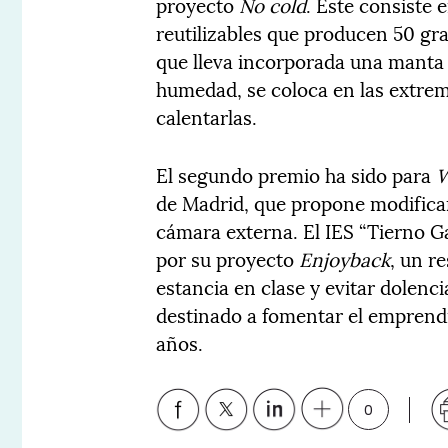
proyecto
No cold
. Este consiste 
reutilizables que producen 50 gr
que lleva incorporada una manta t
humedad, se coloca en las extremi
calentarlas.
El segundo premio ha sido para
W
de Madrid, que propone modificar 
cámara externa. El IES “Tierno G
por su proyecto
Enjoyback
, un r
estancia en clase y evitar dolen
destinado a fomentar el emprendi
años.
0