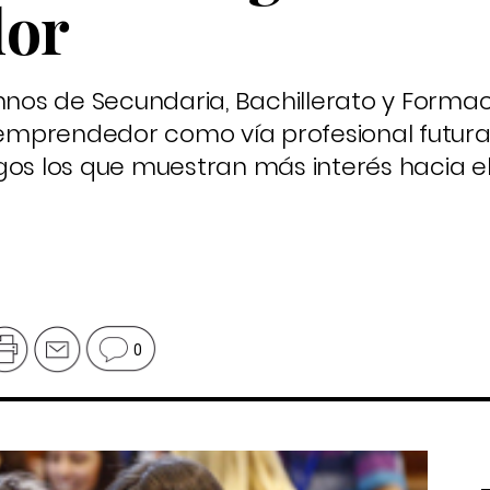
or
umnos de Secundaria, Bachillerato y Forma
r emprendedor como vía profesional futura,
gos los que muestran más interés hacia e
0