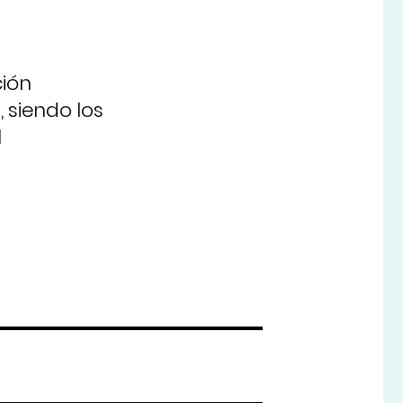
ción
 siendo los
l