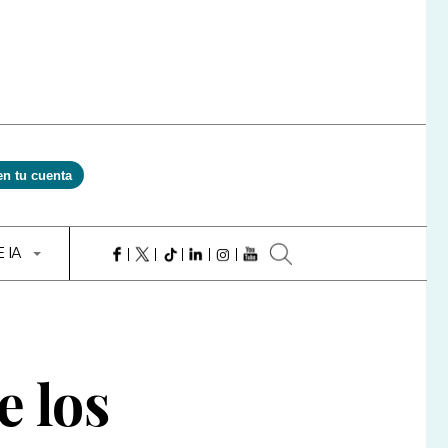
en tu cuenta
E IA
e los