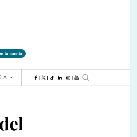
en tu cuenta
E IA
 del