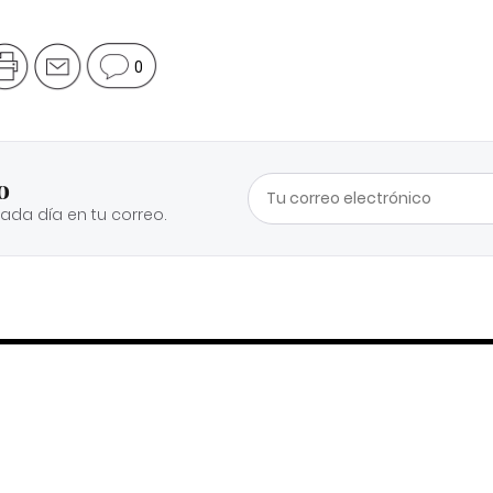
0
o
cada día en tu correo.