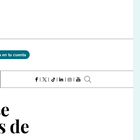
a en tu cuenta
se
s de