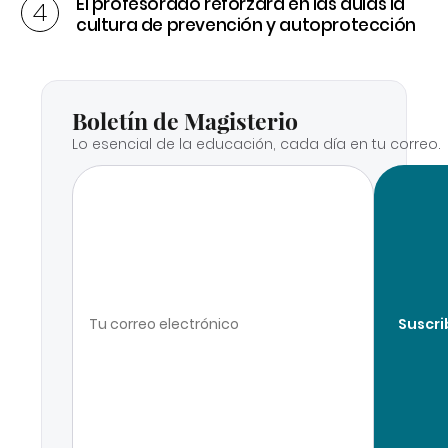
El profesorado reforzará en las aulas la
cultura de prevención y autoprotección
Boletín de Magisterio
Lo esencial de la educación, cada día en tu correo.
Suscri