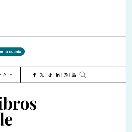
en tu cuenta
E IA
ibros
de