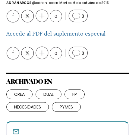
ADRIÁN ARCOS
@adrian_arcos
Martes, 6 de octubre de 2015
0
0
Accede al PDF del suplemento especial
0
0
ARCHIVADO EN
CREA
DUAL
FP
NECESIDADES
PYMES