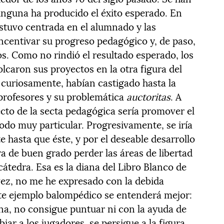
inguna ha producido el éxito esperado. En
stuvo centrada en el alumnado y las
incentivar su progreso pedagógico y, de paso,
s. Como no rindió el resultado esperado, los
lcaron sus proyectos en la otra figura del
 curiosamente, habían castigado hasta la
 profesores y su problemática
auctoritas
. A
ecto de la secta pedagógica sería promover el
do muy particular. Progresivamente, se iría
 hasta que éste, y por el deseable desarrollo
ra de buen grado perder las áreas de libertad
cátedra. Esa es la diana del Libro Blanco de
vez, no me he expresado con la debida
ente ejemplo balompédico se entenderá mejor:
a, no consigue puntuar ni con la ayuda de
iar a los jugadores, se persigue a la figura