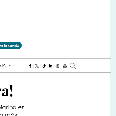
en tu cuenta
E IA
ra!
Marina es
 la más