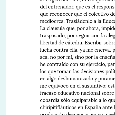
del entrenador, que es el responsa
que reconocer que el colectivo d
mediocres. Trasládenlo a la Educa
La cláusula que, por ahora, impid
traspasado, por seguir con la ale
libertad de cátedra. Escribir sobr
lucha contra ella, ya me enerva, 
sea, no por mí, sino por la ense
he contraído con su ejercicio, pa
los que toman las decisiones polí
en algo deshumanizado y puramente
me equivoco en el sustantivo: es
fracaso educativo nacional sobre 
cobardía sólo equiparable a lo qu
chiripitifláuticos en España ante
producirán descensos en su nivel 