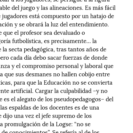
ble del juego y las alineaciones. Es más fácil
e jugadores está compuesto por un hatajo de
ción y se obrará la luz del entendimiento.
e que el profesor sea devaluado o
goría futbolística, es precisamente… la
e la secta pedagógica, tras tantos años de
pero cada día debo sacar fuerzas de donde
ñanza y el compromiso personal y laboral que
ra que sus desmanes no hallen cobijo entre
ticas, para que la Educación no se convierta
 artificial. Cargar la culpabilidad –y no
te es el alegato de los pseudopedagogos– del
las espaldas de los docentes es de una
e dijo una vez el jefe supremo de los
 la promulgación de la Logse: “no se
de conocimientos”. Se refería al de los