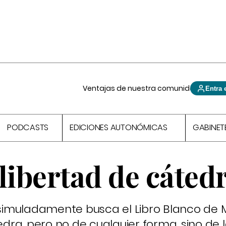
Ventajas de nuestra comunidad
Entra 
PODCASTS
EDICIONES AUTONÓMICAS
GABINET
 libertad de cáted
disimuladamente busca el Libro Blanco de 
tedra, pero no de cualquier forma, sino de