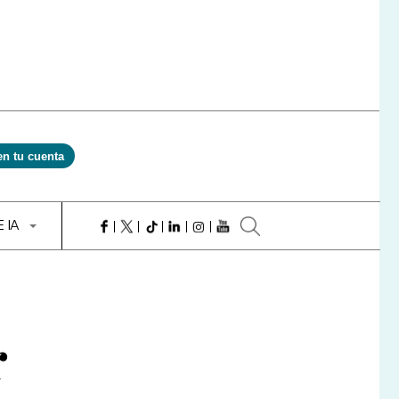
en tu cuenta
E IA
r