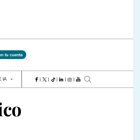
en tu cuenta
E IA
ico