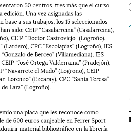
esentaron 50 centros, tres más que el curso
a edición. Una vez asignadas las
 base a sus trabajos, los 15 seleccionados
han sido: CEIP “Casalarreina” (Casalarreina),
o), CEIP “Doctor Castroviejo” (Logroño),
 (Lardero), CPC “Escolapias” (Logroño), IES
P “Gonzalo de Berceo” (Villamediana), IES
 CEIP “José Ortega Valderrama” (Pradejón),
IP “Navarrete el Mudo” (Logroño), CEIP
San Lorenzo” (Ezcaray), CPC “Santa Teresa”
s de Lara” (Logroño).
emio una placa que les reconoce como
ale de 600 euros canjeable en Ferrer Sport
quirir material bibliográfico en la librería