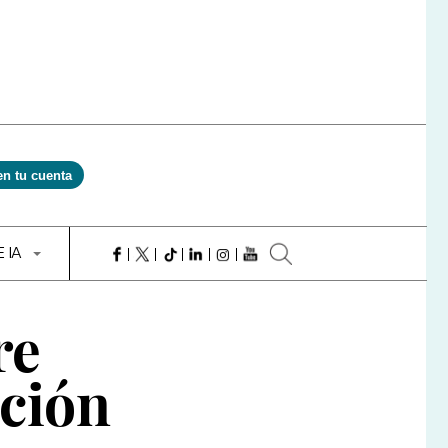
en tu cuenta
E IA
re
ación