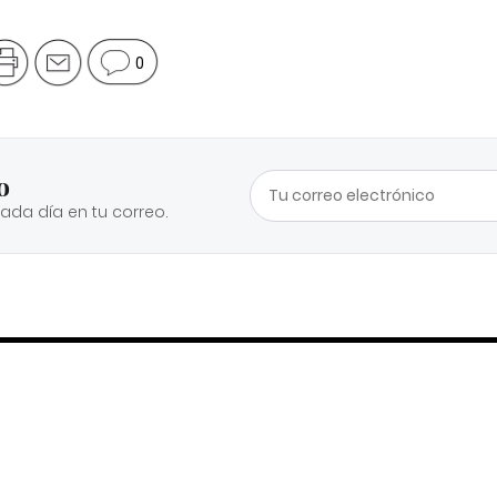
0
o
cada día en tu correo.