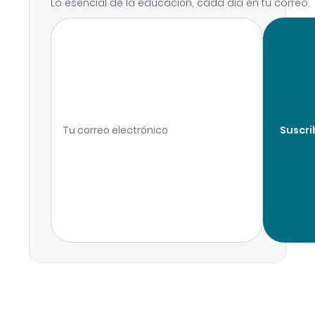
Lo esencial de la educación, cada día en tu correo.
Suscri