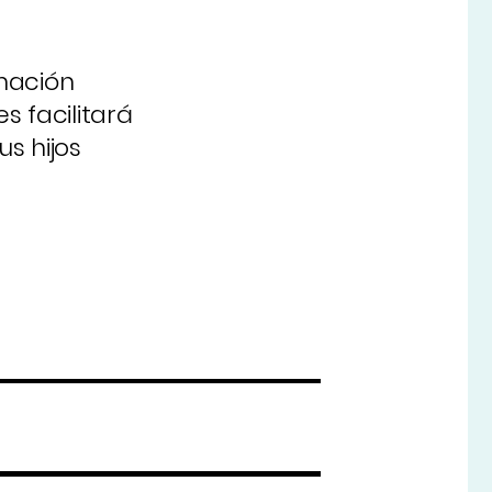
rmación
s facilitará
s hijos