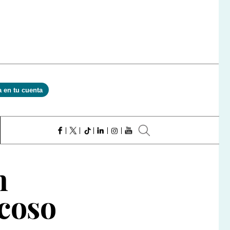
a en tu cuenta
n
acoso