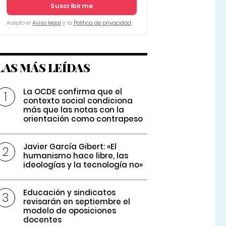
Suscribirme
Acepto el
Aviso legal
y la
Política de privacidad
LAS MÁS LEÍDAS
La OCDE confirma que el
contexto social condiciona
más que las notas con la
orientación como contrapeso
Javier García Gibert: «El
humanismo hace libre, las
ideologías y la tecnología no»
Educación y sindicatos
revisarán en septiembre el
modelo de oposiciones
docentes