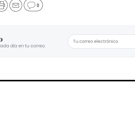
0
o
cada día en tu correo.