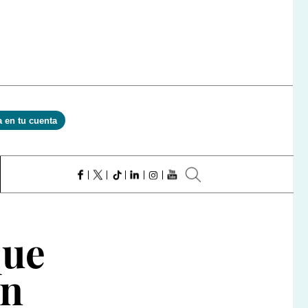
a en tu cuenta
que
an