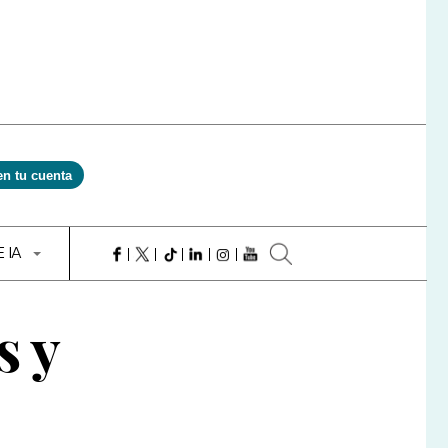
en tu cuenta
E IA
s y
e