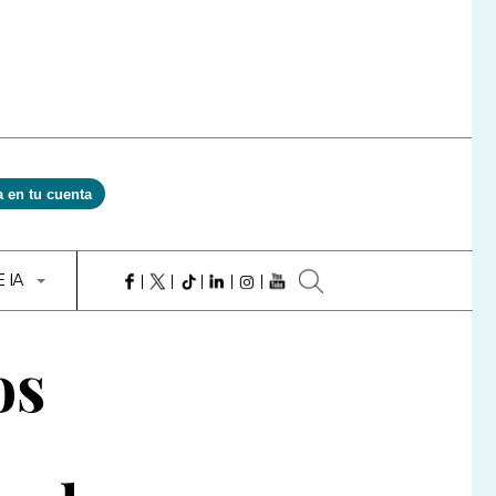
a en tu cuenta
E IA
os