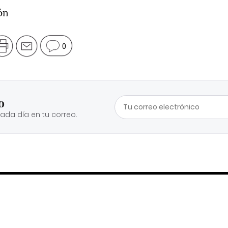
ón
0
o
cada día en tu correo.