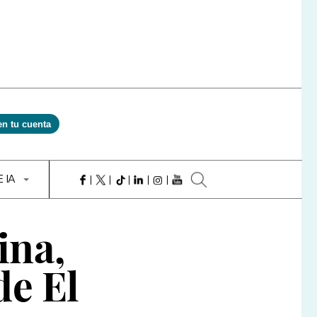
en tu cuenta
E IA
ina
,
de El