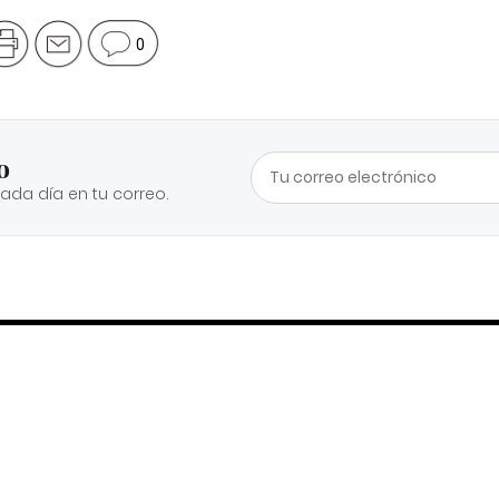
0
o
cada día en tu correo.