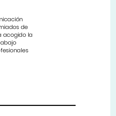
unicación
emiados de
ha acogido la
rabajo
fesionales