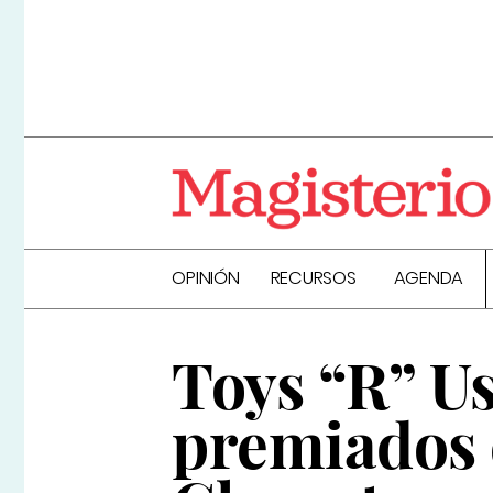
OPINIÓN
RECURSOS
AGENDA
Toys “R” U
premiados e