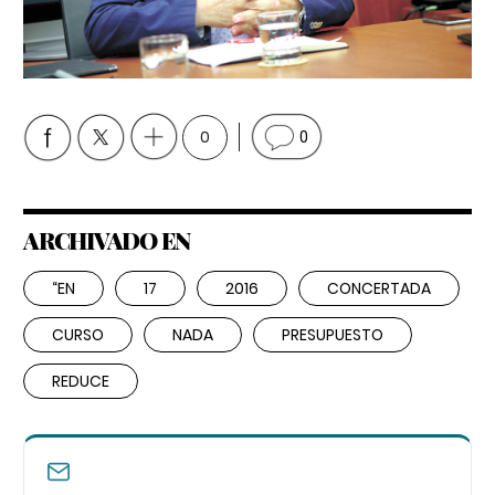
0
0
ARCHIVADO EN
“EN
17
2016
CONCERTADA
CURSO
NADA
PRESUPUESTO
REDUCE