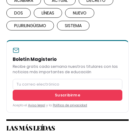
ACABARÁ
ACTUAL
DECRETO
DOS
LÍNEAS
NUEVO
PLURILINGÜISMO
SISTEMA
Boletín Magisterio
Recibe gratis cada semana nuestros titulares con las
noticias más importantes de educación
Suscribirme
Acepto el
Aviso legal
y la
Política de privacidad
LAS MÁS LEÍDAS