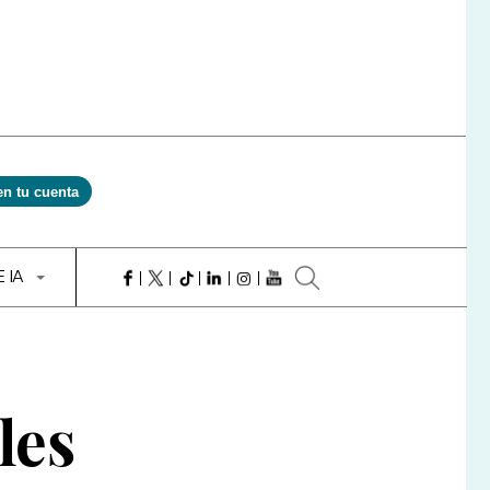
en tu cuenta
E IA
les