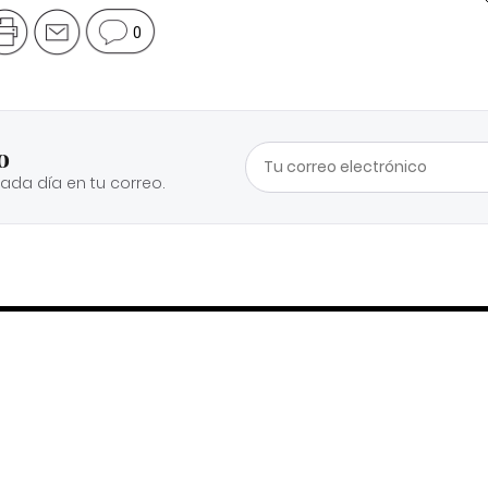
0
o
cada día en tu correo.