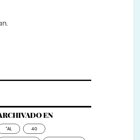
an.
ARCHIVADO EN
“AL
40