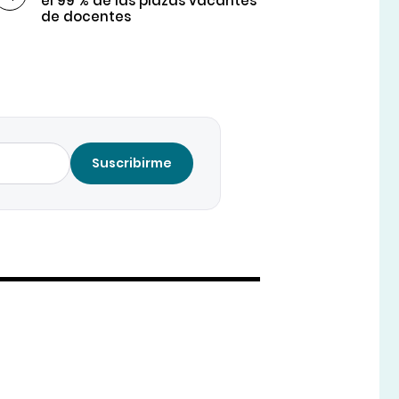
el 99 % de las plazas vacantes
de docentes
Suscribirme