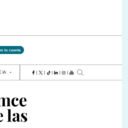
en tu cuenta
E IA
omce
 las