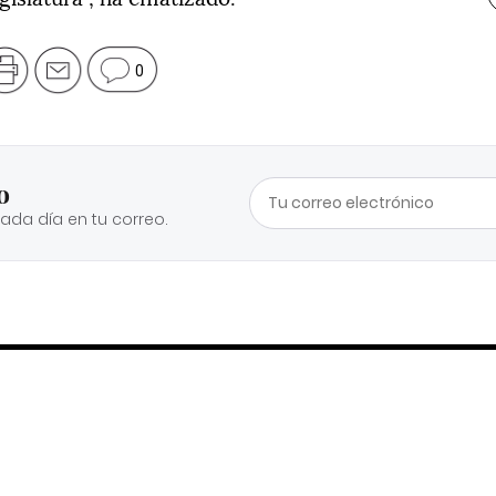
0
o
cada día en tu correo.