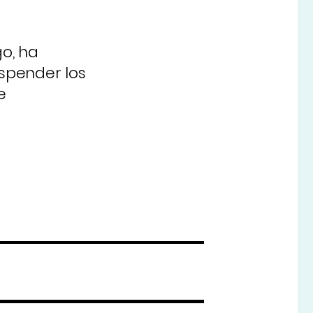
go, ha
uspender los
e