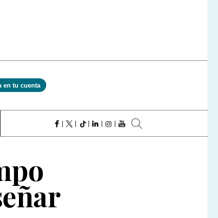
a en tu cuenta
empo
señar