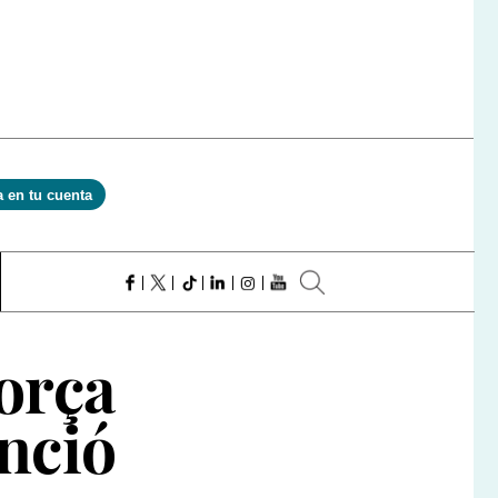
a en tu cuenta
orça
enció