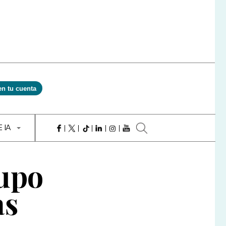
en tu cuenta
E IA
rupo
as