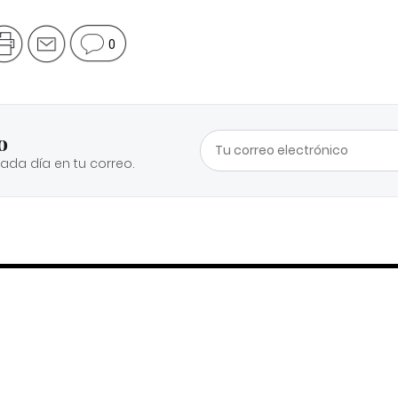
0
o
cada día en tu correo.