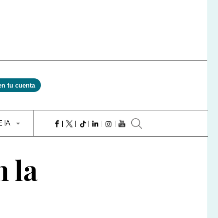
en tu cuenta
E IA
n la