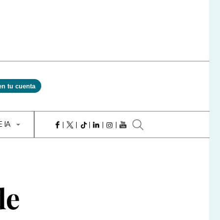
en tu cuenta
E IA
de