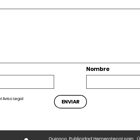
Nombre
el
Aviso Legal
Quiosco
Publicidad
Hemeroteca
Login
Ú