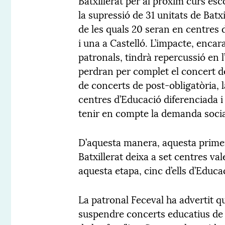
Batxillerat per al pròxim curs es
la supressió de 31 unitats de Batx
de les quals 20 seran en centres d
i una a Castelló. L’impacte, encar
patronals, tindrà repercussió en l
perdran per complet el concert de
de concerts de post-obligatòria, l
centres d’Educació diferenciada i 
tenir en compte la demanda socia
D’aquesta manera, aquesta prime
Batxillerat deixa a set centres v
aquesta etapa, cinc d’ells d’Educa
La patronal Feceval ha advertit q
suspendre concerts educatius de 