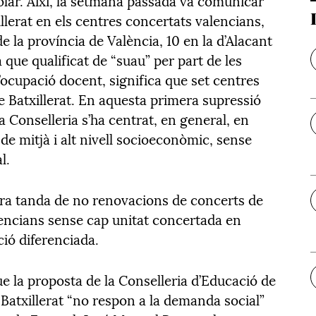
colar. Així, la setmana passada va comunicar
illerat en els centres concertats valencians,
e la província de València, 10 en la d’Alacant
a que qualificat de “suau” per part de les
’ocupació docent, significa que set centres
 Batxillerat. En aquesta primera supressió
a Conselleria s’ha centrat, en general, en
de mitjà i alt nivell socioeconòmic, sense
l.
ra tanda de no renovacions de concerts de
alencians sense cap unitat concertada en
ció diferenciada.
ue la proposta de la Conselleria d’Educació de
Batxillerat “no respon a la demanda social”