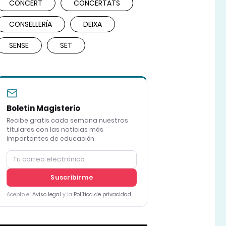
CONCERT
CONCERTATS
CONSELLERÍA
DEIXA
SENSE
SET
Boletín Magisterio
Recibe gratis cada semana nuestros
titulares con las noticias más
importantes de educación
Suscribirme
Acepto el
Aviso legal
y la
Política de privacidad