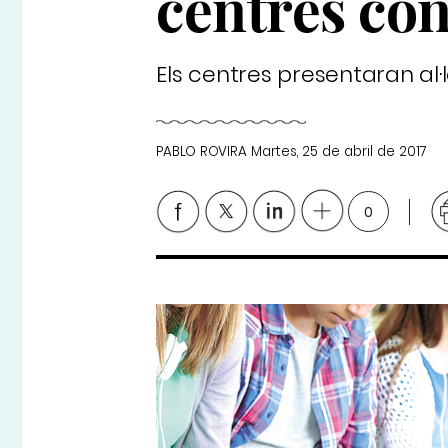
centres con
Els centres presentaran al·
PABLO ROVIRA
Martes, 25 de abril de 2017
0