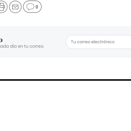
0
o
cada día en tu correo.