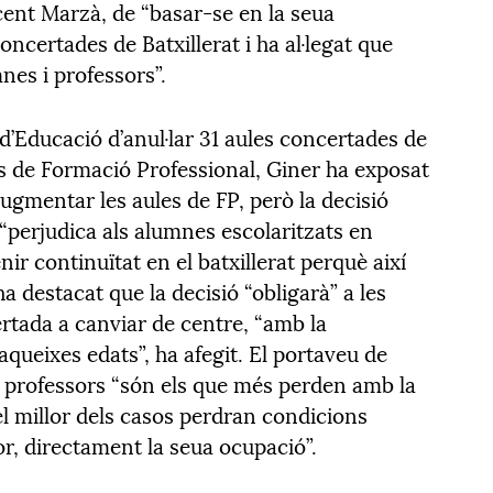
icent Marzà, de “basar-se en la seua
concertades de Batxillerat i ha al·legat que
nes i professors”.
 d’Educació d’anul·lar 31 aules concertades de
es de Formació Professional, Giner ha exposat
ugmentar les aules de FP, però la decisió
 “perjudica als alumnes escolaritzats en
ir continuïtat en el batxillerat perquè així
ha destacat que la decisió “obligarà” a les
rtada a canviar de centre, “amb la
aqueixes edats”, ha afegit. El portaveu de
s professors “són els que més perden amb la
el millor dels casos perdran condicions
tjor, directament la seua ocupació”.