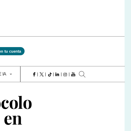
en tu cuenta
E IA
ocolo
 en