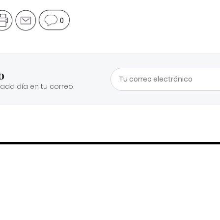
0
o
cada día en tu correo.