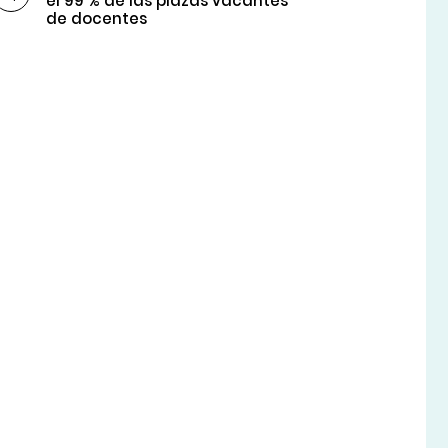
el 99 % de las plazas vacantes
de docentes