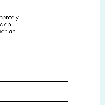
ocente y
es de
ión de