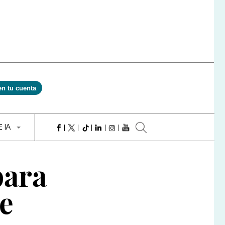
en tu cuenta
E IA
para
te