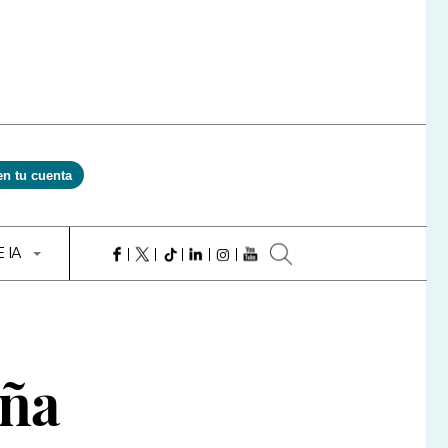
en tu cuenta
E IA
uña